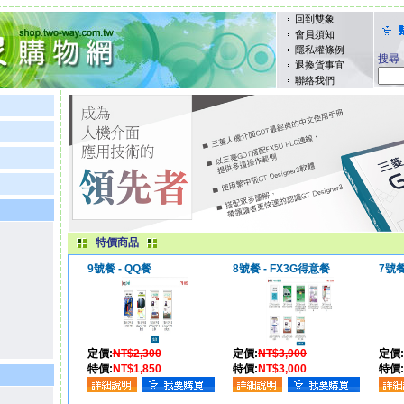
回到雙象
會員須知
隱私權條例
搜尋
退換貨事宜
聯絡我們
特價商品
9號餐 - QQ餐
8號餐 - FX3G得意餐
7號
定價:
NT$2,300
定價:
NT$3,900
定價:
特價:
NT$1,850
特價:
NT$3,000
特價: