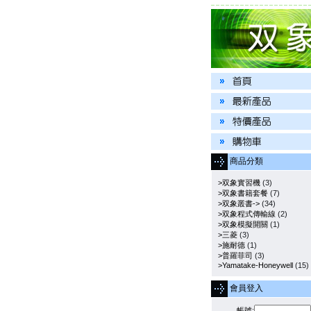
商品分類
>双象實習機
(3)
>双象書籍套餐
(7)
>双象叢書->
(34)
>双象程式傳輸線
(2)
>双象模擬開關
(1)
>三菱
(3)
>施耐德
(1)
>普羅菲司
(3)
>Yamatake-Honeywell
(15)
會員登入
帳號: