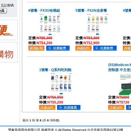
忘記密碼
6號餐 - FX3U哈燒組
5號餐 - FX2N全家餐
4號餐
定價:
NT$5,300
定價:
NT$3,300
定價:
特價:
NT$4,200
特價:
NT$2,900
特價:
(55)Modico
1號餐 - Q系列吃到飽
控制器 中文使
定價:
NT$6,550
定價:
NT$800
特價:
NT$5,200
特價:
NT$720
顯示
1
到 第
8
(共
8
項特價)
雙象貿易股份有限公司 版權所有 © All Rights Reserved 台北市南京西路61號12樓