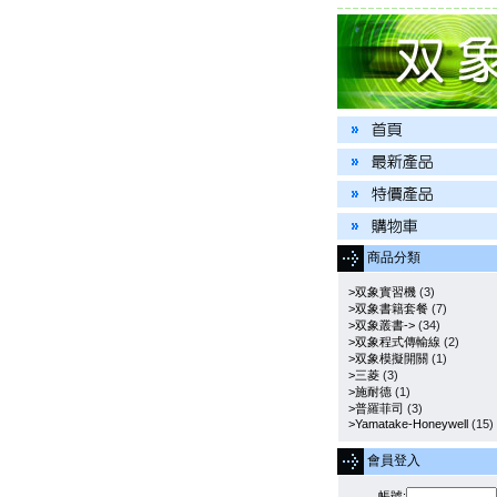
商品分類
>双象實習機
(3)
>双象書籍套餐
(7)
>双象叢書->
(34)
>双象程式傳輸線
(2)
>双象模擬開關
(1)
>三菱
(3)
>施耐德
(1)
>普羅菲司
(3)
>Yamatake-Honeywell
(15)
會員登入
帳號: