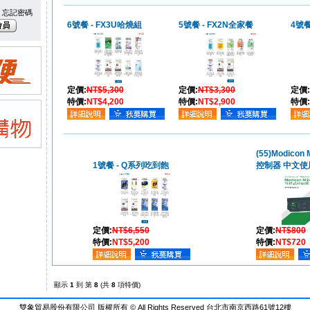
忘記密碼
6號餐 - FX3U哈燒組
5號餐 - FX2N全家餐
4號餐
定價:
NT$5,300
定價:
NT$3,300
定價:
特價:
NT$4,200
特價:
NT$2,900
特價:
(55)Modico
1號餐 - Q系列吃到飽
控制器 中文使
定價:
NT$6,550
定價:
NT$800
特價:
NT$5,200
特價:
NT$720
顯示
1
到 第
8
(共
8
項特價)
雙象貿易股份有限公司 版權所有 © All Rights Reserved 台北市南京西路61號12樓