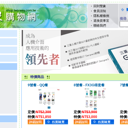
回到雙象
會員須知
隱私權條例
搜尋
退換貨事宜
聯絡我們
特價商品
9號餐 - QQ餐
8號餐 - FX3G得意餐
7號
定價:
NT$2,300
定價:
NT$3,900
定價:
特價:
NT$1,850
特價:
NT$3,000
特價: