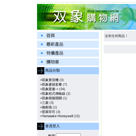
沒有任何商品！
商品分類
>双象實習機
(3)
>双象書籍套餐
(7)
>双象叢書->
(34)
>双象程式傳輸線
(2)
>双象模擬開關
(1)
>三菱
(3)
>施耐德
(1)
>普羅菲司
(3)
>Yamatake-Honeywell
(15)
會員登入
帳號: