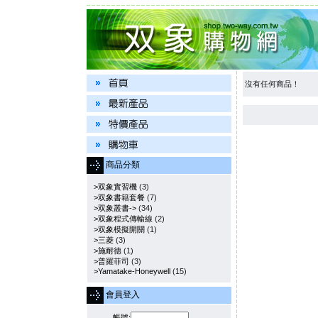
沒有任何商品！
商品分類
>双象實習機
(3)
>双象書籍套餐
(7)
>双象叢書->
(34)
>双象程式傳輸線
(2)
>双象模擬開關
(1)
>三菱
(3)
>施耐德
(1)
>普羅菲司
(3)
>Yamatake-Honeywell
(15)
會員登入
帳號: