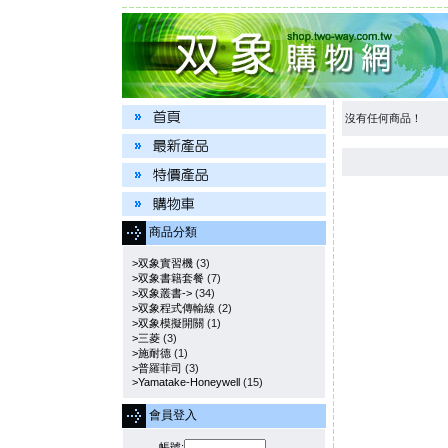
沒有任何商品！
商品分類
>双象實習機
(3)
>双象書籍套餐
(7)
>双象叢書->
(34)
>双象程式傳輸線
(2)
>双象模擬開關
(1)
>三菱
(3)
>施耐德
(1)
>普羅菲司
(3)
>Yamatake-Honeywell
(15)
會員登入
帳號: