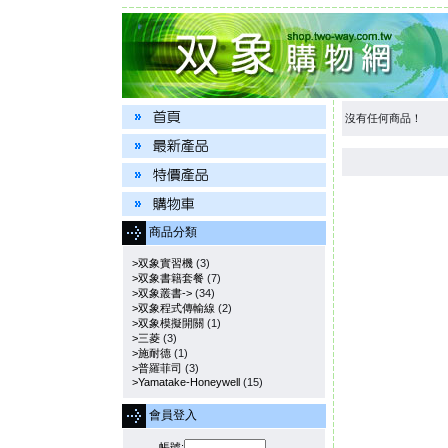
沒有任何商品！
商品分類
>双象實習機
(3)
>双象書籍套餐
(7)
>双象叢書->
(34)
>双象程式傳輸線
(2)
>双象模擬開關
(1)
>三菱
(3)
>施耐德
(1)
>普羅菲司
(3)
>Yamatake-Honeywell
(15)
會員登入
帳號: