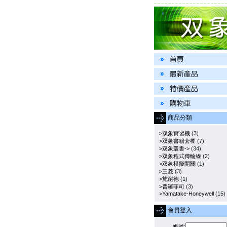
商品分類
>双象實習機
(3)
>双象書籍套餐
(7)
>双象叢書->
(34)
>双象程式傳輸線
(2)
>双象模擬開關
(1)
>三菱
(3)
>施耐德
(1)
>普羅菲司
(3)
>Yamatake-Honeywell
(15)
會員登入
帳號: