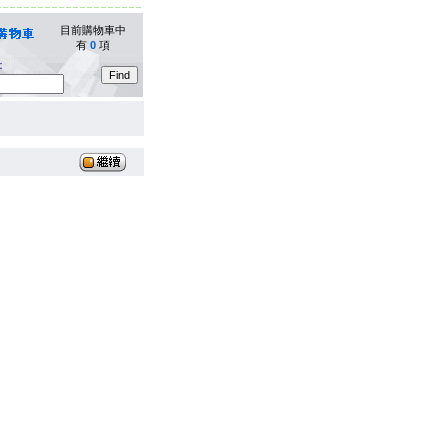
目前購物車中
有
0
項
：