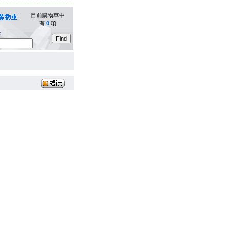
目前購物車中
有
0
項
：