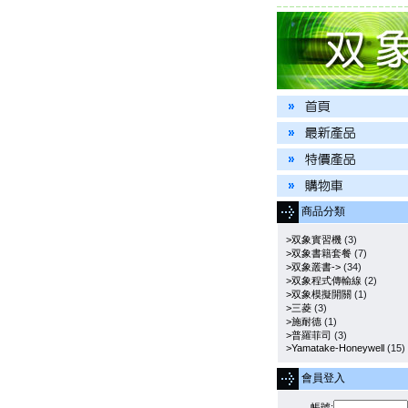
商品分類
>双象實習機
(3)
>双象書籍套餐
(7)
>双象叢書->
(34)
>双象程式傳輸線
(2)
>双象模擬開關
(1)
>三菱
(3)
>施耐德
(1)
>普羅菲司
(3)
>Yamatake-Honeywell
(15)
會員登入
帳號: