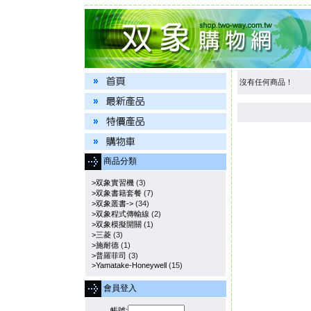
沒有任何商品！
商品分類
>双象實習機
(3)
>双象書籍套餐
(7)
>双象叢書->
(34)
>双象程式傳輸線
(2)
>双象模擬開關
(1)
>三菱
(3)
>施耐德
(1)
>普羅菲司
(3)
>Yamatake-Honeywell
(15)
會員登入
帳號: