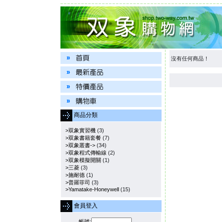
沒有任何商品！
商品分類
>双象實習機
(3)
>双象書籍套餐
(7)
>双象叢書->
(34)
>双象程式傳輸線
(2)
>双象模擬開關
(1)
>三菱
(3)
>施耐德
(1)
>普羅菲司
(3)
>Yamatake-Honeywell
(15)
會員登入
帳號: