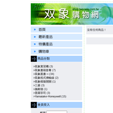
沒有任何商品！
商品分類
>双象實習機
(3)
>双象書籍套餐
(7)
>双象叢書->
(34)
>双象程式傳輸線
(2)
>双象模擬開關
(1)
>三菱
(3)
>施耐德
(1)
>普羅菲司
(3)
>Yamatake-Honeywell
(15)
會員登入
帳號: