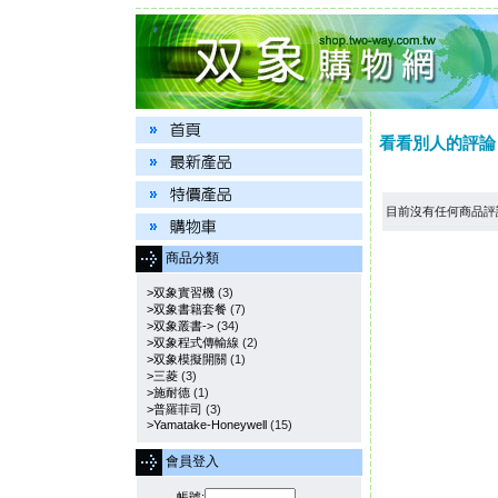
看看別人的評論
目前沒有任何商品評
商品分類
>双象實習機
(3)
>双象書籍套餐
(7)
>双象叢書->
(34)
>双象程式傳輸線
(2)
>双象模擬開關
(1)
>三菱
(3)
>施耐德
(1)
>普羅菲司
(3)
>Yamatake-Honeywell
(15)
會員登入
帳號: