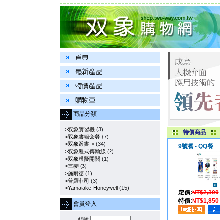
商品分類
>双象實習機
(3)
特價商品
>双象書籍套餐
(7)
>双象叢書->
(34)
9號餐 - QQ餐
>双象程式傳輸線
(2)
>双象模擬開關
(1)
>三菱
(3)
>施耐德
(1)
>普羅菲司
(3)
>Yamatake-Honeywell
(15)
定價:
NT$2,300
特價:
NT$1,850
會員登入
帳號: