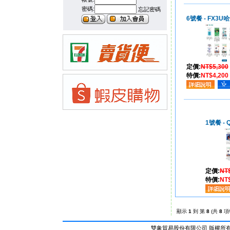
密碼:
忘記密碼
6號餐 - FX3U
定價:
NT$5,300
特價:
NT$4,200
1號餐 -
定價:
NT
特價:
NT
顯示
1
到 第
8
(共
8
項
雙象貿易股份有限公司 版權所有 © Al