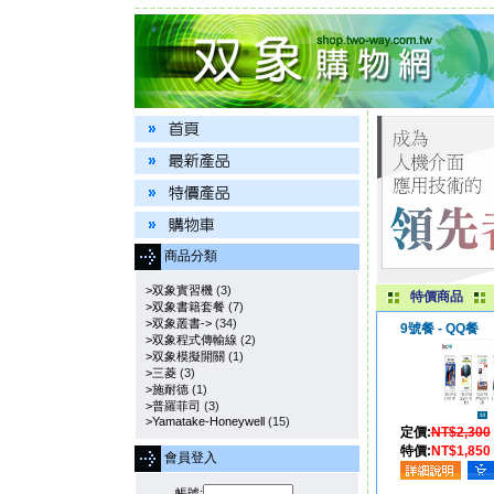
商品分類
>双象實習機
(3)
特價商品
>双象書籍套餐
(7)
>双象叢書->
(34)
9號餐 - QQ餐
>双象程式傳輸線
(2)
>双象模擬開關
(1)
>三菱
(3)
>施耐德
(1)
>普羅菲司
(3)
>Yamatake-Honeywell
(15)
定價:
NT$2,300
特價:
NT$1,850
會員登入
帳號: