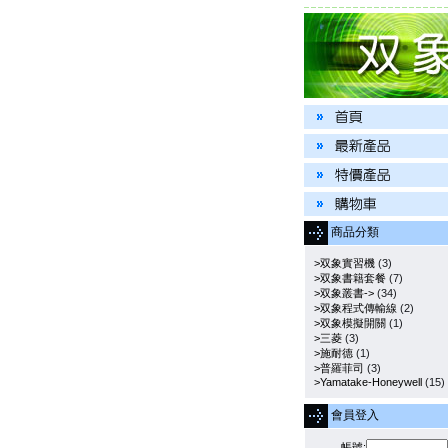
商品分類
>双象實習機
(3)
>双象書籍套餐
(7)
>双象叢書->
(34)
>双象程式傳輸線
(2)
>双象模擬開關
(1)
>三菱
(3)
>施耐德
(1)
>普羅菲司
(3)
>Yamatake-Honeywell
(15)
會員登入
帳號: