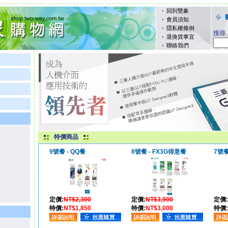
回到雙象
會員須知
隱私權條例
搜尋
退換貨事宜
聯絡我們
特價商品
9號餐 - QQ餐
8號餐 - FX3G得意餐
7號
定價:
NT$2,300
定價:
NT$3,900
定價:
特價:
NT$1,850
特價:
NT$3,000
特價: