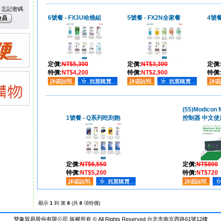
忘記密碼
6號餐 - FX3U哈燒組
5號餐 - FX2N全家餐
4號餐
定價:
NT$5,300
定價:
NT$3,300
定價:
特價:
NT$4,200
特價:
NT$2,900
特價:
(55)Modico
1號餐 - Q系列吃到飽
控制器 中文使
定價:
NT$6,550
定價:
NT$800
特價:
NT$5,200
特價:
NT$720
顯示
1
到 第
8
(共
8
項特價)
雙象貿易股份有限公司 版權所有 © All Rights Reserved 台北市南京西路61號12樓