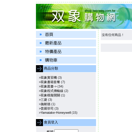
沒有任何商品！
商品分類
>双象實習機
(3)
>双象書籍套餐
(7)
>双象叢書->
(34)
>双象程式傳輸線
(2)
>双象模擬開關
(1)
>三菱
(3)
>施耐德
(1)
>普羅菲司
(3)
>Yamatake-Honeywell
(15)
會員登入
帳號: