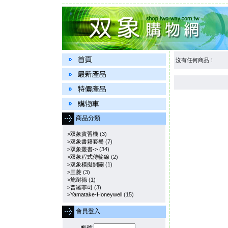
沒有任何商品！
商品分類
>双象實習機
(3)
>双象書籍套餐
(7)
>双象叢書->
(34)
>双象程式傳輸線
(2)
>双象模擬開關
(1)
>三菱
(3)
>施耐德
(1)
>普羅菲司
(3)
>Yamatake-Honeywell
(15)
會員登入
帳號: