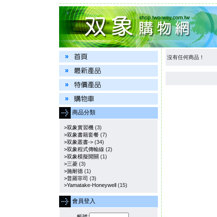
沒有任何商品！
商品分類
>双象實習機
(3)
>双象書籍套餐
(7)
>双象叢書->
(34)
>双象程式傳輸線
(2)
>双象模擬開關
(1)
>三菱
(3)
>施耐德
(1)
>普羅菲司
(3)
>Yamatake-Honeywell
(15)
會員登入
帳號: